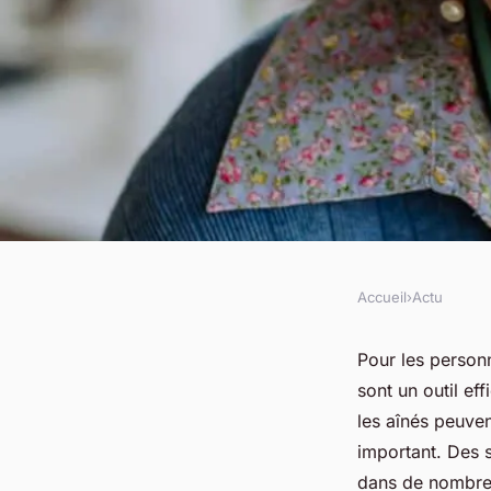
Accueil
›
Actu
ACTU
Téléphone portable s
Pour les personn
sont un outil ef
les accessoires indi
les aînés peuve
important. Des 
dans de nombreu