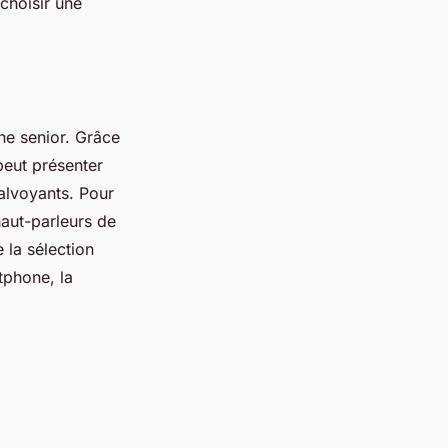
 choisir une
ne senior. Grâce
peut présenter
alvoyants. Pour
 haut-parleurs de
 la sélection
rtphone, la