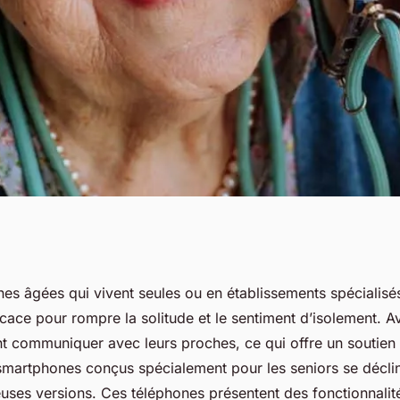
enior : quels sont
es âgées qui vivent seules ou en établissements spécialisé
ficace pour rompre la solitude et le sentiment d’isolement. A
spensables ?
nt communiquer avec leurs proches, ce qui offre un soutien
smartphones conçus spécialement pour les seniors se déclin
ses versions. Ces téléphones présentent des fonctionnalité