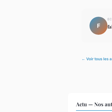
EC
F
f
← Voir tous les a
Actu — Nos aut