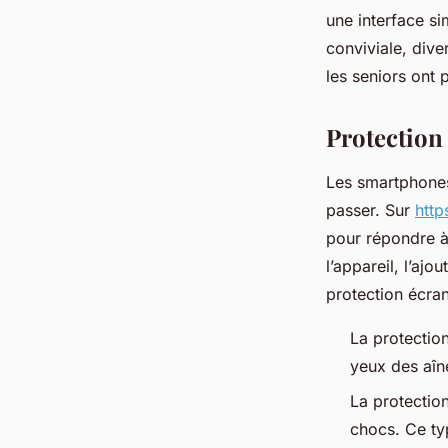
fabienne
•
2 décembre 2023
•
2 min de lecture
une interface si
conviviale, div
les seniors ont 
Protection
Les smartphones
passer. Sur
http
pour répondre à 
l’appareil, l’aj
protection écran
La protection
yeux des aîn
La protectio
chocs. Ce ty