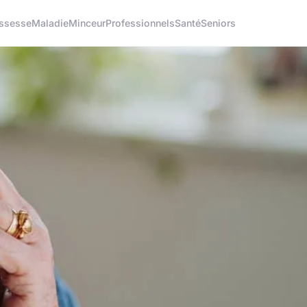
ssesse
Maladie
Minceur
Professionnels
Santé
Seniors