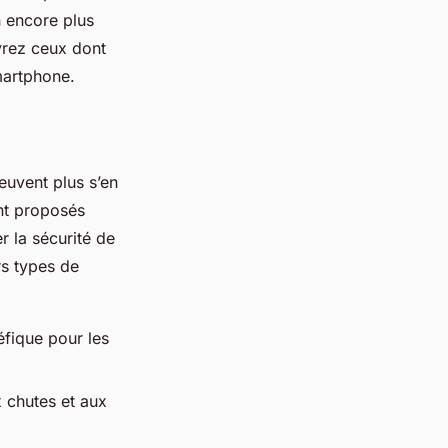
on encore plus
vrez ceux dont
smartphone.
euvent plus s’en
nt proposés
r la sécurité de
rs types de
éfique pour les
x chutes et aux
.