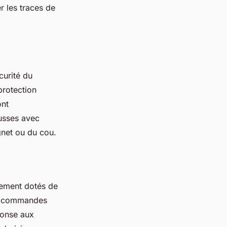
r les traces de
curité du
protection
ont
ousses avec
ignet ou du cou.
alement dotés de
de commandes
ponse aux