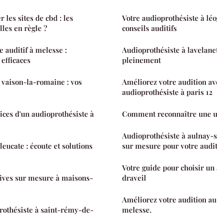
es sites de cbd : les
Votre audioprothésiste à léo
les en règle ?
conseils auditifs
 auditif à melesse :
Audioprothésiste à lavelanet
 efficaces
pleinement
 vaison-la-romaine : vos
Améliorez votre audition av
audioprothésiste à paris 12
ices d'un audioprothésiste à
Comment reconnaître une u
Audioprothésiste à aulnay-s
leucate : écoute et solutions
sur mesure pour votre audi
Votre guide pour choisir un
tives sur mesure à maisons-
draveil
Améliorez votre audition au 
rothésiste à saint-rémy-de-
melesse.