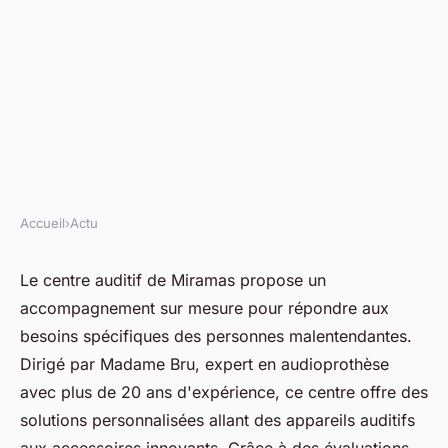
Accueil
›
Actu
ACTU
Découvrez le centre auditif de
Le centre auditif de Miramas propose un
accompagnement sur mesure pour répondre aux
miramas : accompagnement
besoins spécifiques des personnes malentendantes.
dédié
Dirigé par Madame Bru, expert en audioprothèse
avec plus de 20 ans d'expérience, ce centre offre des
fabienne
•
8 avril 2025
•
5 min de lecture
solutions personnalisées allant des appareils auditifs