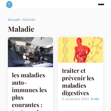
Accueil
› Maladie
Maladie
traiter et
les maladies
prévenir les
auto-
maladies
immunes les
digestives
plus
6 novembre 2023
6 min
courantes :