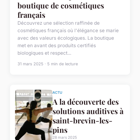
boutique de cosmétiques
français
Découvrez une sélection raffinée de
cosmétiques français où l'élégance se marie
avec des valeurs écologiques. La boutique
met en avant des produits certifiés
biologiques et respect...
31 mars 2025 · 5 min de lecture
ACTU
A la découverte des
solutions auditives à
saint-brevin-les-
pins
28 mars 2025