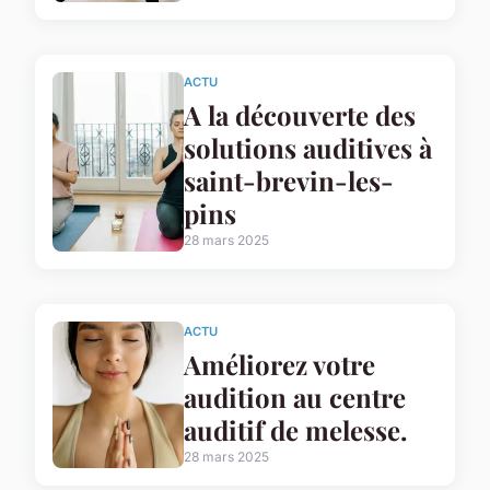
ACTU
A la découverte des
solutions auditives à
saint-brevin-les-
pins
28 mars 2025
ACTU
Améliorez votre
audition au centre
auditif de melesse.
28 mars 2025