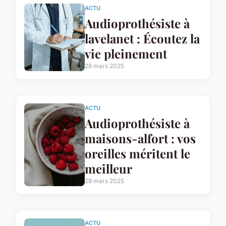
ACTU
Audioprothésiste à
lavelanet : Écoutez la
vie pleinement
28 mars 2025
ACTU
Audioprothésiste à
maisons-alfort : vos
oreilles méritent le
meilleur
28 mars 2025
ACTU