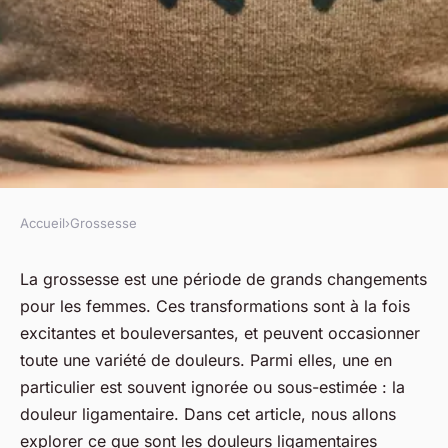
Accueil
›
Grossesse
GROSSESSE
les astuces pour soulager les
La grossesse est une période de grands changements
pour les femmes. Ces transformations sont à la fois
douleurs ligamentaires
excitantes et bouleversantes, et peuvent occasionner
pendant la grossesse
toute une variété de
douleurs
. Parmi elles, une en
particulier est souvent ignorée ou sous-estimée : la
fabienne
•
6 novembre 2023
•
5 min de lecture
douleur ligamentaire. Dans cet article, nous allons
explorer ce que sont les douleurs ligamentaires