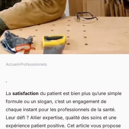
Accueil
›
Professionnels
PROFESSIONNELS
Les méthodes pour améliorer
.
la satisfaction des patients
La
satisfaction
du
patient
est bien plus qu’une simple
chez les professionnels de la
formule ou un slogan, c’est un engagement de
santé
chaque instant pour les professionnels de la santé.
Leur défi ? Allier expertise, qualité des soins et une
fabienne
•
6 novembre 2023
•
5 min de lecture
expérience patient positive. Cet article vous propose