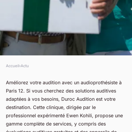
Accueil
›
Actu
ACTU
Améliorez votre audition avec
Améliorez votre audition avec un audioprothésiste à
Paris 12. Si vous cherchez des solutions auditives
un audioprothésiste à paris 12
adaptées à vos besoins, Duroc Audition est votre
destination. Cette clinique, dirigée par le
fabienne
•
28 mars 2025
•
4 min de lecture
professionnel expérimenté Ewen Kohili, propose une
gamme complète de services, y compris des