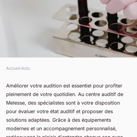
Accueil
›
Actu
ACTU
Améliorez votre audition au
Améliorer votre audition est essentiel pour profiter
pleinement de votre quotidien. Au centre auditif de
centre auditif de melesse.
Melesse, des spécialistes sont à votre disposition
pour évaluer votre état auditif et proposer des
fabienne
•
8 avril 2025
•
7 min de lecture
solutions adaptées. Grâce à des équipements
modernes et un accompagnement personnalisé,