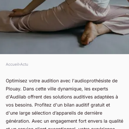
Accueil
›
Actu
ACTU
Optimisez votre audition avec
Optimisez votre audition avec l'audioprothésiste de
Plouay. Dans cette ville dynamique, les experts
l'audioprothésiste de plouay
d'Audilab offrent des solutions auditives adaptées à
vos besoins. Profitez d'un bilan auditif gratuit et
fabienne
•
22 avril 2025
•
5 min de lecture
d'une large sélection d’appareils de dernière
génération. Avec un engagement fort envers la qualité