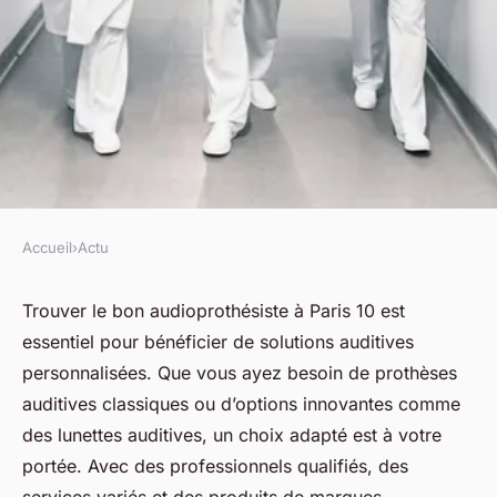
Accueil
›
Actu
ACTU
Votre audioprothésiste à paris
Trouver le bon audioprothésiste à Paris 10 est
essentiel pour bénéficier de solutions auditives
10 : solutions auditives sur
personnalisées. Que vous ayez besoin de prothèses
mesure
auditives classiques ou d’options innovantes comme
des lunettes auditives, un choix adapté est à votre
fabienne
•
9 avril 2025
•
6 min de lecture
portée. Avec des professionnels qualifiés, des