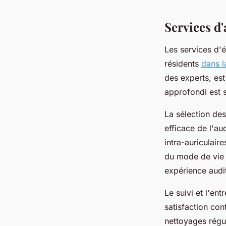
fabienne
•
8 avril 2025
•
6 min de lecture
Services d
Les services d'é
résidents
dans l
des experts, est
approfondi est s
La sélection des
efficace de l'au
intra-auriculair
du mode de vie 
expérience audi
Le suivi et l'ent
satisfaction con
nettoyages régul