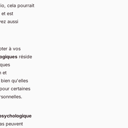
io, cela pourrait
et est
vez aussi
pter à vos
logiques
réside
iques
n et
 bien qu'elles
pour certaines
rsonnelles.
 psychologique
ras peuvent