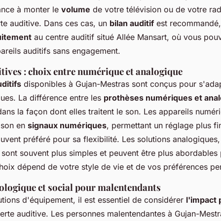
ance à monter le
volume
de votre télévision ou de votre rad
rte auditive. Dans ces cas, un
bilan auditif
est recommandé, 
uitement
au centre auditif situé Allée Mansart, où vous pou
areils auditifs sans engagement.
tives : choix entre numérique et analogique
ditifs
disponibles à Gujan-Mestras sont conçus pour s'ada
ues. La différence entre les
prothèses numériques et ana
ans la façon dont elles traitent le son. Les appareils numér
e son en
signaux numériques
, permettant un réglage plus fi
uvent préféré pour sa flexibilité. Les solutions analogiques,
 sont souvent plus simples et peuvent être plus abordables 
hoix dépend de votre style de vie et de vos préférences pe
ologique et social pour malentendants
tions d'équipement, il est essentiel de considérer
l'impact
erte auditive. Les personnes malentendantes à Gujan-Mest