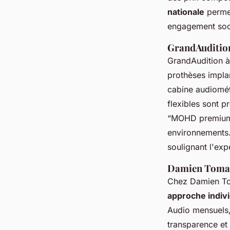
nationale
permet
engagement soc
GrandAudition
GrandAudition à
prothèses implan
cabine audiométr
flexibles sont p
“MOHD premium” 
environnements
soulignant l'exp
Damien Tomase
Chez Damien Toma
approche indivi
Audio mensuels, 
transparence et