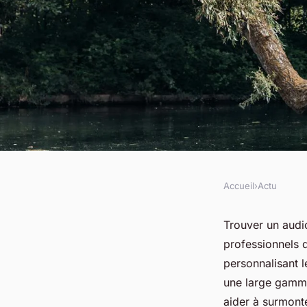
Accueil
›
Actu
ACTU
Audioprothésiste à 
Trouver un audi
professionnels 
offrez-vous une mei
personnalisant l
une large gamme
aider à surmonte