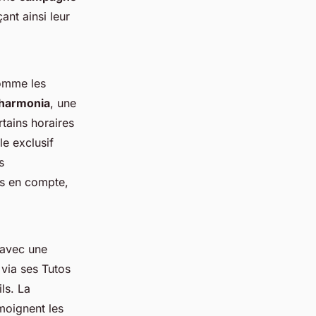
nt ainsi leur
comme les
lharmonia
, une
tains horaires
le exclusif
s
is en compte,
 avec une
 via ses Tutos
ls. La
moignent les