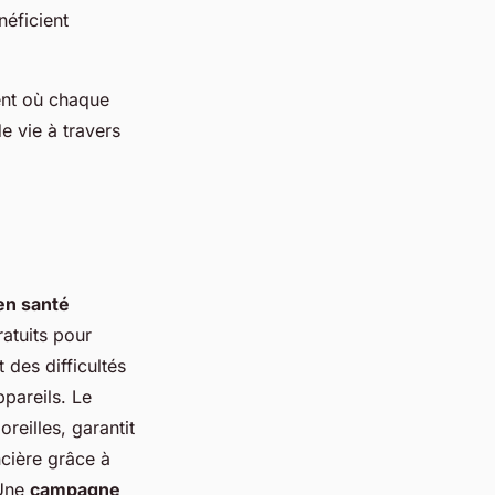
néficient
ent où chaque
e vie à travers
en santé
atuits pour
 des difficultés
pareils. Le
reilles, garantit
ncière grâce à
 Une
campagne