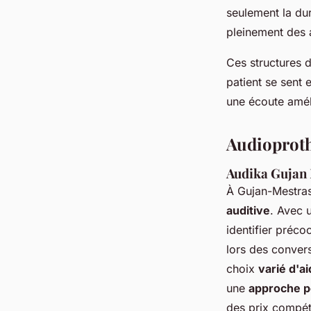
seulement la dur
pleinement des 
Ces structures 
patient se sent 
une écoute amél
Audioprot
Audika Gujan 
À Gujan-Mestras
auditive
. Avec 
identifier préco
lors des conver
choix
varié d'a
une
approche p
des prix compét