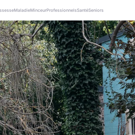
ssesse
Maladie
Minceur
Professionnels
Santé
Seniors