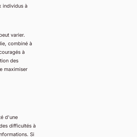
 individus à
eut varier.
die, combiné à
ncouragés à
ation des
de maximiser
té d'une
es difficultés à
informations. Si