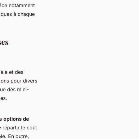
grâce notamment
fiques à chaque
ses
èle et des
tions pour divers
que des mini-
ues.
rs
options de
répartir le coût
le. En outre,