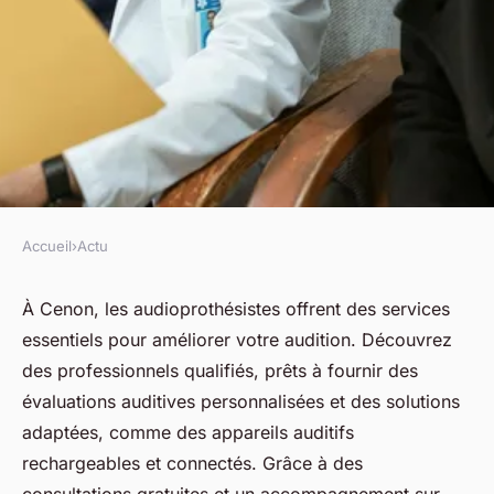
Accueil
›
Actu
ACTU
Découvrez les services de
À Cenon, les audioprothésistes offrent des services
essentiels pour améliorer votre audition. Découvrez
l'audioprothésiste à cenon
des professionnels qualifiés, prêts à fournir des
évaluations auditives personnalisées et des solutions
fabienne
•
22 avril 2025
•
7 min de lecture
adaptées, comme des appareils auditifs
rechargeables et connectés. Grâce à des