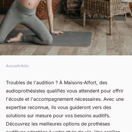
Accueil
›
Actu
ACTU
Audioprothésiste à maisons-
Troubles de l'audition ? À Maisons-Alfort, des
audioprothésistes qualifiés vous attendent pour offrir
alfort : vos oreilles méritent le
l'écoute et l'accompagnement nécessaires. Avec une
meilleur
expertise reconnue, ils vous guideront vers des
solutions sur mesure pour vos besoins auditifs.
fabienne
•
8 avril 2025
•
4 min de lecture
Découvrez les meilleures options de prothèses