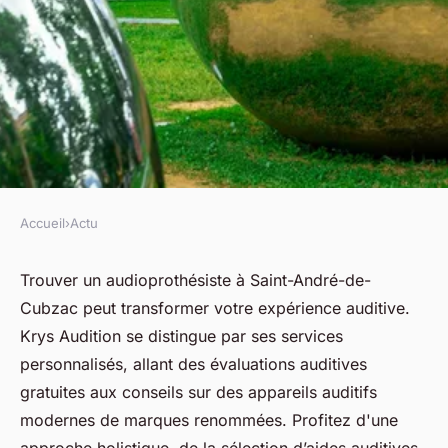
Accueil
›
Actu
ACTU
Trouver un audioprothésiste à
Trouver un audioprothésiste à Saint-André-de-
Cubzac peut transformer votre expérience auditive.
saint-andré-de-cubzac
Krys Audition se distingue par ses services
personnalisés, allant des évaluations auditives
fabienne
•
8 avril 2025
•
7 min de lecture
gratuites aux conseils sur des appareils auditifs
modernes de marques renommées. Profitez d'une