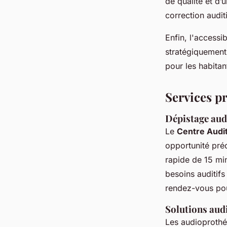
de qualité et d’
correction audit
Enfin, l'accessi
stratégiquement 
pour les habitan
Services p
Dépistage audi
Le
Centre Audit
opportunité préc
rapide de 15 mi
besoins auditifs
rendez-vous pou
Solutions aud
Les audioprothés