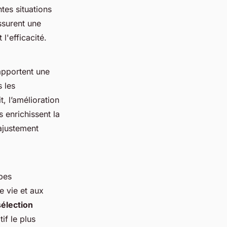
tes situations
surent une
l'efficacité.
apportent une
 les
, l’amélioration
 enrichissent la
ajustement
pes
e vie et aux
élection
if le plus