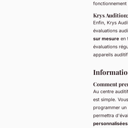
fonctionnement 
Krys Audition
Enfin, Krys Aud
évaluations audi
sur mesure
en f
évaluations régu
appareils auditi
Information
Comment pren
Au centre auditi
est simple. Vou
programmer un
permettra d'éval
personnalisées