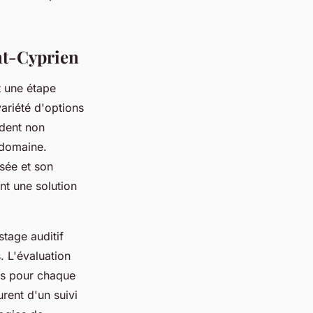
int-Cyprien
t une étape
ariété d'options
èdent non
 domaine.
sée et son
nt une solution
stage auditif
. L'évaluation
tes pour chaque
rent d'un suivi