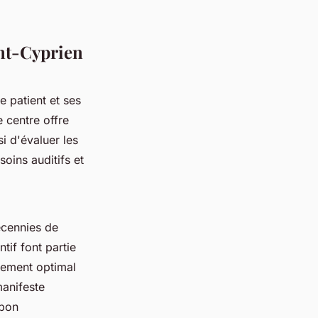
int-Cyprien
e patient et ses
 centre offre
i d'évaluer les
soins auditifs et
écennies de
ntif font partie
stement optimal
manifeste
 bon