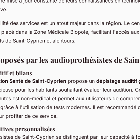
une mise à jour constante de leurs connaissances en techno
ive.
bilité des services est un atout majeur dans la région. Le cen
placé dans la Zone Médicale Biopole, facilitant l'accès aux 
ts de Saint-Cyprien et alentours.
roposés par les audioprothésistes de Sai
tif et bilans
ion Santé de Saint-Cyprien
propose un
dépistage auditif 
ieuse pour les habitants souhaitant évaluer leur audition. 
nutes est non-médical et permet aux utilisateurs de compren
 grâce à l'utilisation de tests modernes. Il est recommandé
r profiter de ce service.
itives personnalisées
istes de Saint-Cyprien se distinguent par leur capacité à f