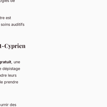
logies de
tre est
soins auditifs
nt-Cyprien
gratuit
, une
Ce dépistage
dre leurs
 de prendre
ournir des