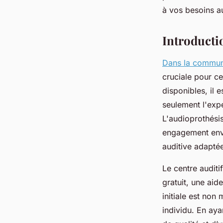
fabienne
•
9 avril 2025
•
5 min de lecture
à vos besoins au
Introducti
Dans la commun
cruciale pour ce
disponibles, il 
seulement l'exp
L'audioprothési
engagement enver
auditive adapté
Le centre auditi
gratuit, une aid
initiale est non
individu. En aya