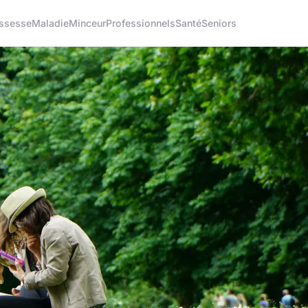
ssesse
Maladie
Minceur
Professionnels
Santé
Seniors