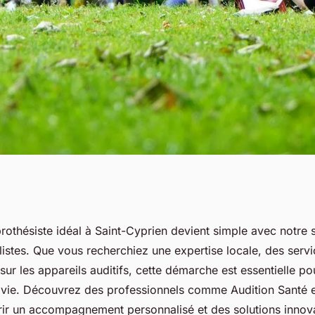
rothésiste idéal à
rothésiste idéal à Saint-Cyprien devient simple avec notre 
listes. Que vous recherchiez une expertise locale, des servi
sur les appareils auditifs, cette démarche est essentielle po
e vie. Découvrez des professionnels comme Audition Santé e
frir un accompagnement personnalisé et des solutions inno