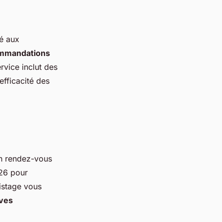
é aux
mmandations
rvice inclut des
efficacité des
un rendez-vous
 26 pour
istage vous
ives