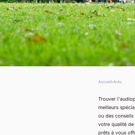
Accueil
›
Actu
ACTU
Trouver votre audiop
Trouver l'audiop
meilleurs spécia
Saint-Cyprien
ou des conseils 
votre qualité d
prêts à vous of