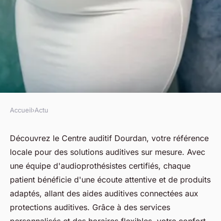
Accueil
›
Actu
ACTU
Centre auditif dourdan : vos
Découvrez le Centre auditif Dourdan, votre référence
locale pour des solutions auditives sur mesure. Avec
solutions auditives sur mesure
une équipe d'audioprothésistes certifiés, chaque
patient bénéficie d'une écoute attentive et de produits
fabienne
•
8 avril 2025
•
5 min de lecture
adaptés, allant des aides auditives connectées aux
protections auditives. Grâce à des services