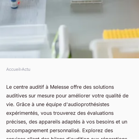
Accueil
›
Actu
ACTU
Découvrez le centre auditif à
Le centre auditif à Melesse offre des solutions
auditives sur mesure pour améliorer votre qualité de
melesse : solutions auditives
vie. Grâce à une équipe d'audioprothésistes
efficaces
expérimentés, vous trouverez des évaluations
précises, des appareils adaptés à vos besoins et un
fabienne
•
9 avril 2025
•
5 min de lecture
accompagnement personnalisé. Explorez des