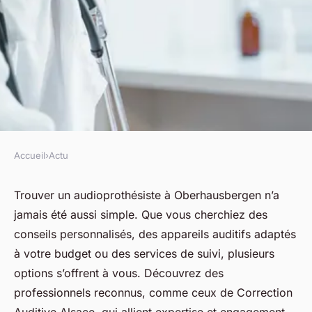
Accueil
›
Actu
ACTU
Trouvez votre
Trouver un audioprothésiste à Oberhausbergen n’a
jamais été aussi simple. Que vous cherchiez des
audioprothésiste à
conseils personnalisés, des appareils auditifs adaptés
oberhausbergen facilement
à votre budget ou des services de suivi, plusieurs
options s’offrent à vous. Découvrez des
fabienne
•
8 avril 2025
•
7 min de lecture
professionnels reconnus, comme ceux de Correction