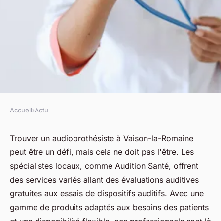
Accueil
›
Actu
ACTU
Votre audioprothésiste à
Trouver un audioprothésiste à Vaison-la-Romaine
peut être un défi, mais cela ne doit pas l'être. Les
vaison-la-romaine : services
spécialistes locaux, comme Audition Santé, offrent
et conseils
des services variés allant des évaluations auditives
gratuites aux essais de dispositifs auditifs. Avec une
fabienne
•
28 mars 2025
•
6 min de lecture
gamme de produits adaptés aux besoins des patients