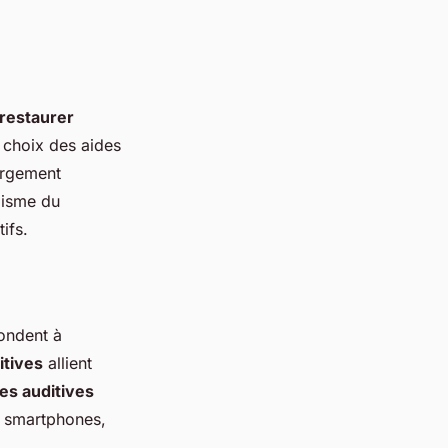
restaurer
e choix des aides
largement
alisme du
ifs.
ondent à
itives
allient
es auditives
s smartphones,