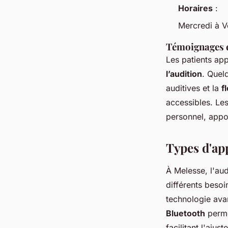
Horaires
:
Mercredi à V
Témoignages e
Les patients app
l’audition
. Quel
auditives et la
f
accessibles. Les
personnel, appor
Types d'app
À Melesse, l'au
différents beso
technologie avan
Bluetooth
perme
facilitant l'ajus