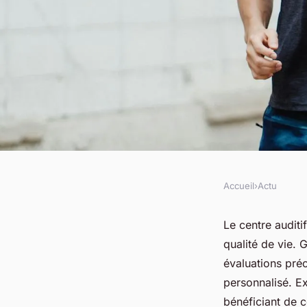
Accueil
›
Actu
ACTU
Découvrez le centre 
Le centre auditi
qualité de vie.
solutions auditives 
évaluations pré
personnalisé. Ex
bénéficiant de c