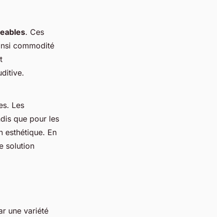
geables
. Ces
ainsi commodité
t
ditive.
es. Les
andis que pour les
on esthétique. En
e solution
ar une variété