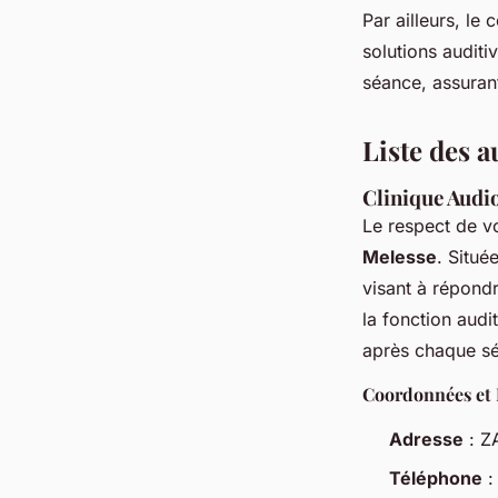
Par ailleurs, le
solutions audit
séance, assurant
Liste des 
Clinique Audi
Le respect de vo
Melesse
. Situé
visant à répon
la fonction audi
après chaque sé
Coordonnées et 
Adresse
: Z
Téléphone
: