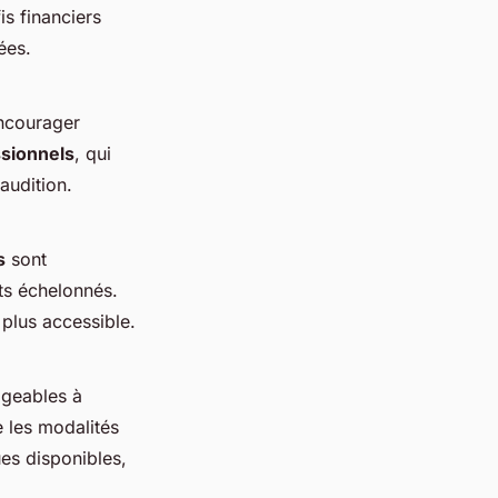
is financiers
ées.
encourager
ssionnels
, qui
'audition.
s
sont
ts échelonnés.
 plus accessible.
ageables à
e les modalités
ues disponibles,