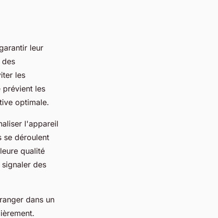
arantir leur
 des
ter les
 prévient les
tive optimale.
liser l'appareil
s se déroulent
leure qualité
 signaler des
s ranger dans un
lièrement.