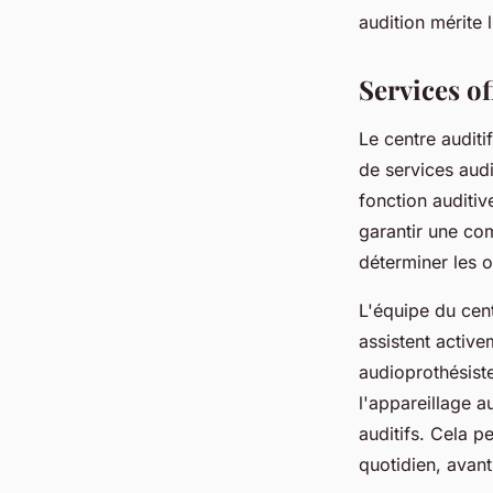
fabienne
•
25 mars 2025
•
5 min de lecture
audition mérite 
Services of
Le centre auditi
de services aud
fonction auditiv
garantir une com
déterminer les o
L'équipe du cent
assistent active
audioprothésiste
l'appareillage a
auditifs. Cela p
quotidien, avan