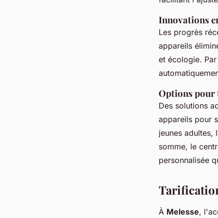
Innovations e
Les progrès réc
appareils élimin
et écologie. Par 
automatiquement
Options pour 
Des solutions a
appareils pour se
jeunes adultes, 
somme, le centre
personnalisée q
Tarificatio
À
Melesse
, l'a