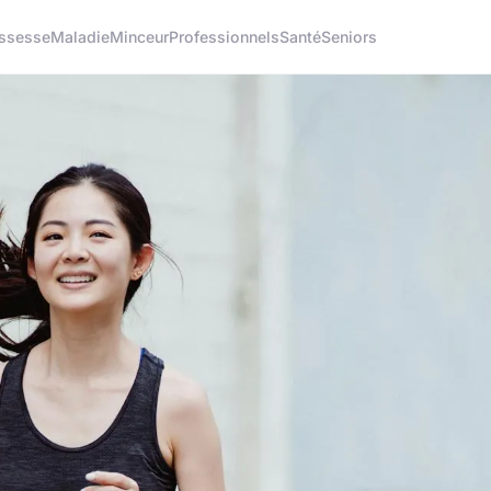
ssesse
Maladie
Minceur
Professionnels
Santé
Seniors