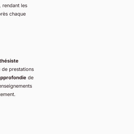
, rendant les
après chaque
thésiste
u de prestations
approfondie
de
renseignements
tement.