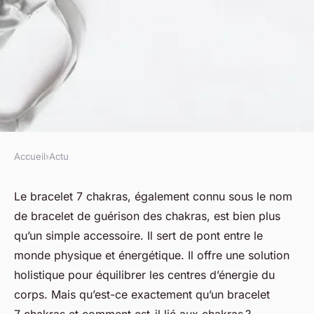
Accueil
›
Actu
ACTU
Quels sont les bienfaits du
Le bracelet 7 chakras, également connu sous le nom
de bracelet de guérison des chakras, est bien plus
Bracelet 7 Chakras ?
qu’un simple accessoire. Il sert de pont entre le
monde physique et énergétique. Il offre une solution
fabienne
•
4 décembre 2023
•
3 min de lecture
holistique pour équilibrer les centres d’énergie du
corps. Mais qu’est-ce exactement qu’un bracelet