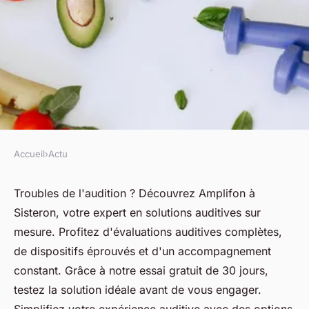
Accueil
›
Actu
ACTU
Votre solution auditive sur
Troubles de l'audition ? Découvrez Amplifon à
Sisteron, votre expert en solutions auditives sur
mesure à sisteron : découvrez-
mesure. Profitez d'évaluations auditives complètes,
nous !
de dispositifs éprouvés et d'un accompagnement
constant. Grâce à notre essai gratuit de 30 jours,
fabienne
•
8 avril 2025
•
6 min de lecture
testez la solution idéale avant de vous engager.