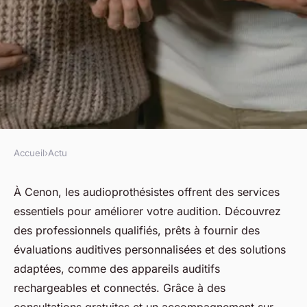
Accueil
›
Actu
ACTU
Découvrez les services de
À Cenon, les audioprothésistes offrent des services
essentiels pour améliorer votre audition. Découvrez
l'audioprothésiste à cenon
des professionnels qualifiés, prêts à fournir des
évaluations auditives personnalisées et des solutions
fabienne
•
25 mars 2025
•
7 min de lecture
adaptées, comme des appareils auditifs
rechargeables et connectés. Grâce à des