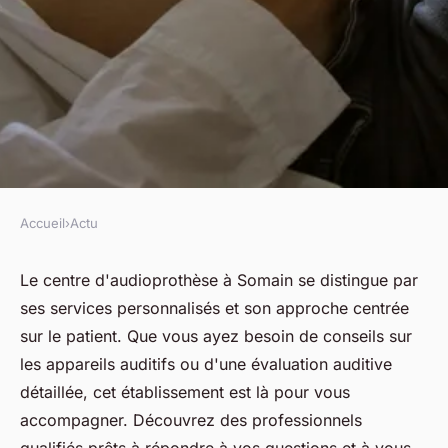
Accueil
›
Actu
ACTU
Découvrez le centre
Le centre d'audioprothèse à Somain se distingue par
ses services personnalisés et son approche centrée
d'audioprothèse à somain :
sur le patient. Que vous ayez besoin de conseils sur
services et conseils
les appareils auditifs ou d'une évaluation auditive
détaillée, cet établissement est là pour vous
fabienne
•
8 avril 2025
•
4 min de lecture
accompagner. Découvrez des professionnels