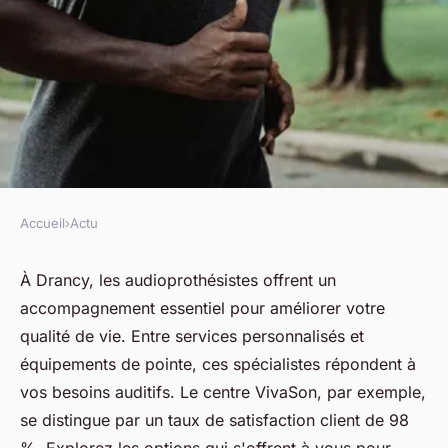
Accueil
›
Actu
ACTU
Votre audioprothésiste à
À Drancy, les audioprothésistes offrent un
accompagnement essentiel pour améliorer votre
drancy : services et
qualité de vie. Entre services personnalisés et
accompagnement disponibles
équipements de pointe, ces spécialistes répondent à
vos besoins auditifs. Le centre VivaSon, par exemple,
fabienne
•
8 avril 2025
•
4 min de lecture
se distingue par un taux de satisfaction client de 98