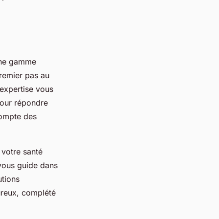
 une gamme
premier pas au
'expertise vous
pour répondre
compte des
 votre santé
 vous guide dans
utions
ureux, complété