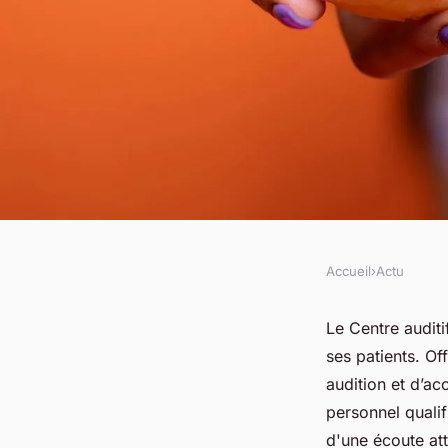
Accueil
›
Actu
ACTU
Découvrez le centre 
Le Centre audit
ses patients. Of
services et horaires
audition et d’ac
personnel qualif
d'une écoute att