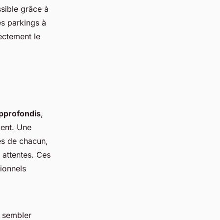
sible grâce à
s parkings à
ectement le
pprofondis
,
ient. Une
es de chacun,
 attentes. Ces
ionnels
 sembler