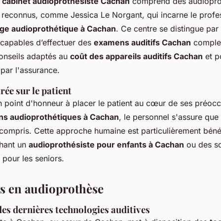
u
cabinet audioprothésiste Cachan
comprend des audioprot
 reconnus, comme Jessica Le Norgant, qui incarne le profe
rge audioprothétique à Cachan
. Ce centre se distingue par 
 capables d’effectuer des
examens auditifs Cachan
complet
onseils adaptés au
coût des appareils auditifs Cachan
et po
ar l'assurance.
ée sur le patient
n point d'honneur à placer le patient au cœur de ses préocc
ons audioprothétiques à Cachan
, le personnel s'assure que
 compris. Cette approche humaine est particulièrement béné
chant un
audioprothésiste pour enfants à Cachan
ou des so
s pour les seniors.
s en audioprothèse
es dernières technologies auditives