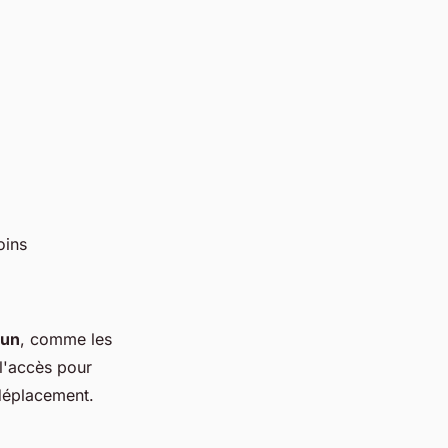
oins
mun
, comme les
 l'accès pour
 déplacement.