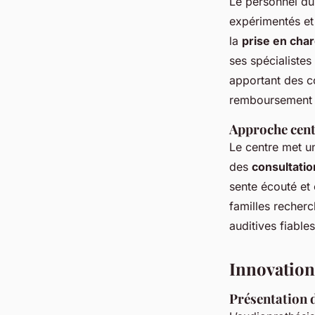
Le personnel d
expérimentés et
la
prise en cha
ses spécialistes
apportant des c
remboursement p
Approche centr
Le centre met u
des
consultati
sente écouté et
familles recher
auditives fiable
Innovation
Présentation d