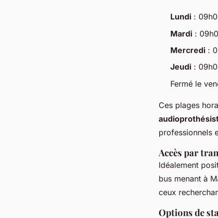
Lundi
: 09h0
Mardi
: 09h0
Mercredi
: 0
Jeudi
: 09h0
Fermé le ven
Ces plages horai
audioprothésis
professionnels e
Accès par tr
Idéalement posit
bus menant à Mai
ceux rechercha
Options de st