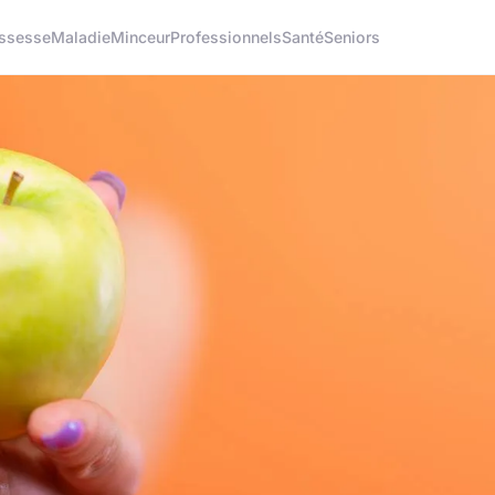
ssesse
Maladie
Minceur
Professionnels
Santé
Seniors