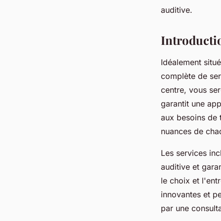
fabienne
•
22 avril 2025
•
7 min de lecture
auditive.
Introducti
Idéalement situ
complète de serv
centre, vous se
garantit une ap
aux besoins de 
nuances de chaq
Les services inc
auditive et gara
le choix et l'en
innovantes et p
par une consulta