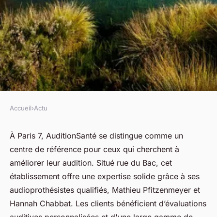
Accueil
›
Actu
ACTU
Audioprothésiste à paris 7 :
À Paris 7, AuditionSanté se distingue comme un
centre de référence pour ceux qui cherchent à
chez auditionsanté, écoutez
améliorer leur audition. Situé rue du Bac, cet
mieux !
établissement offre une expertise solide grâce à ses
audioprothésistes qualifiés, Mathieu Pfitzenmeyer et
fabienne
•
8 avril 2025
•
4 min de lecture
Hannah Chabbat. Les clients bénéficient d’évaluations