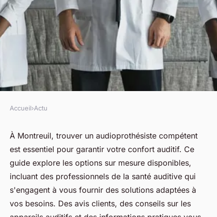
Accueil
›
Actu
ACTU
Audioprothésiste à montreuil :
À Montreuil, trouver un audioprothésiste compétent
est essentiel pour garantir votre confort auditif. Ce
vos solutions auditives sur
guide explore les options sur mesure disponibles,
mesure
incluant des professionnels de la santé auditive qui
s'engagent à vous fournir des solutions adaptées à
fabienne
•
9 avril 2025
•
7 min de lecture
vos besoins. Des avis clients, des conseils sur les