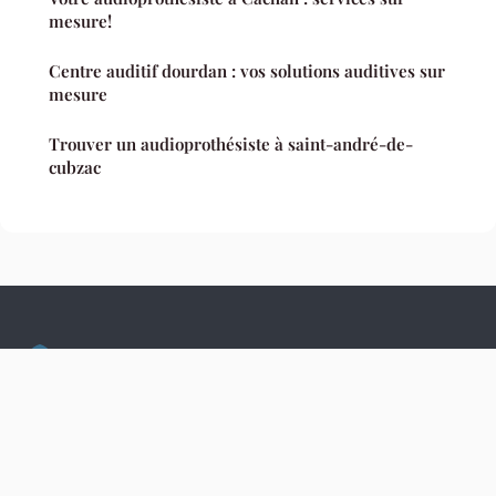
mesure!
Centre auditif dourdan : vos solutions auditives sur
mesure
Trouver un audioprothésiste à saint-andré-de-
cubzac
Culture Hopital
Mentions légales
Contact
© 2026 Culture Hopital. Tous droits réservés.