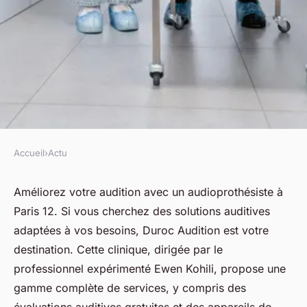
Accueil
›
Actu
ACTU
Améliorez votre audition avec
Améliorez votre audition avec un audioprothésiste à
Paris 12. Si vous cherchez des solutions auditives
un audioprothésiste à paris 12
adaptées à vos besoins, Duroc Audition est votre
destination. Cette clinique, dirigée par le
fabienne
•
9 avril 2025
•
4 min de lecture
professionnel expérimenté Ewen Kohili, propose une
gamme complète de services, y compris des