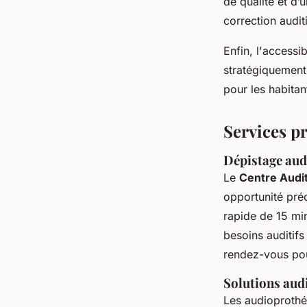
de qualité et d’
correction audit
Enfin, l'accessi
stratégiquement 
pour les habitan
Services p
Dépistage audi
Le
Centre Audit
opportunité préc
rapide de 15 mi
besoins auditifs
rendez-vous pou
Solutions aud
Les audioprothés