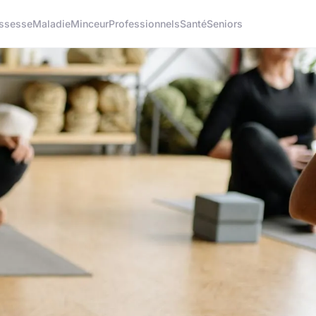
ssesse
Maladie
Minceur
Professionnels
Santé
Seniors