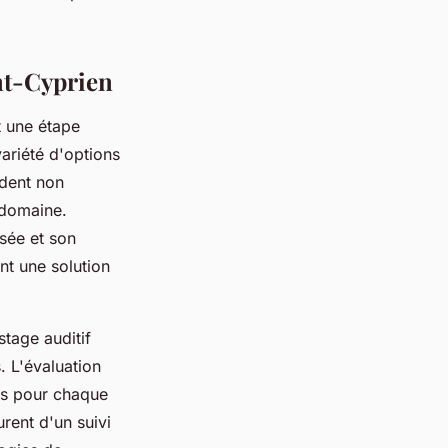
int-Cyprien
t une étape
ariété d'options
èdent non
 domaine.
sée et son
nt une solution
stage auditif
. L'évaluation
tes pour chaque
rent d'un suivi