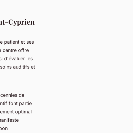
int-Cyprien
e patient et ses
 centre offre
i d'évaluer les
soins auditifs et
écennies de
ntif font partie
stement optimal
manifeste
 bon