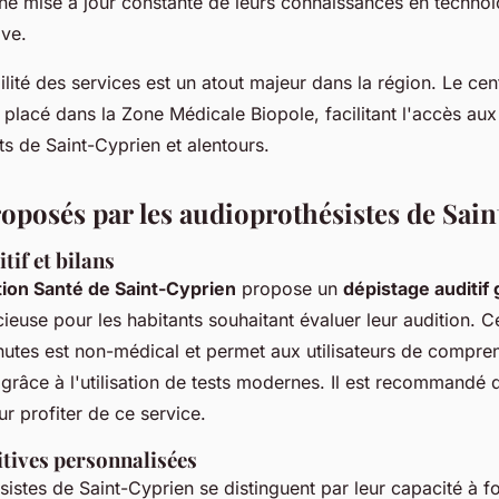
une mise à jour constante de leurs connaissances en techno
ive.
bilité des services est un atout majeur dans la région. Le cen
placé dans la Zone Médicale Biopole, facilitant l'accès aux 
ts de Saint-Cyprien et alentours.
roposés par les audioprothésistes de Sai
tif et bilans
ion Santé de Saint-Cyprien
propose un
dépistage auditif 
ieuse pour les habitants souhaitant évaluer leur audition. 
nutes est non-médical et permet aux utilisateurs de compren
 grâce à l'utilisation de tests modernes. Il est recommandé
r profiter de ce service.
itives personnalisées
istes de Saint-Cyprien se distinguent par leur capacité à f