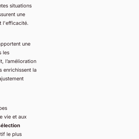
tes situations
surent une
l'efficacité.
apportent une
 les
, l’amélioration
 enrichissent la
ajustement
pes
e vie et aux
élection
if le plus