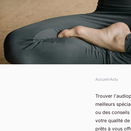
Accueil
›
Actu
ACTU
Trouver votre audiop
Trouver l'audiop
meilleurs spécia
Saint-Cyprien
ou des conseils 
votre qualité d
prêts à vous of