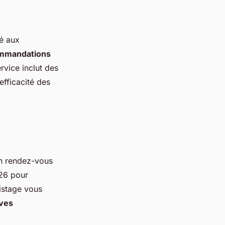
é aux
mmandations
rvice inclut des
efficacité des
un rendez-vous
 26 pour
istage vous
ives