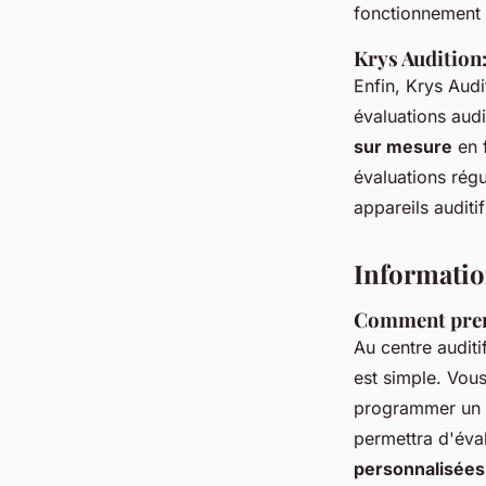
fonctionnement 
Krys Audition
Enfin, Krys Aud
évaluations audi
sur mesure
en f
évaluations régu
appareils auditi
Information
Comment pren
Au centre auditi
est simple. Vou
programmer un
permettra d'éval
personnalisées