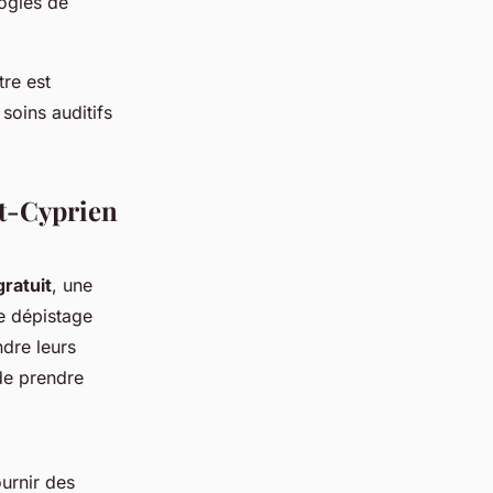
logies de
tre est
soins auditifs
nt-Cyprien
gratuit
, une
Ce dépistage
dre leurs
 de prendre
ournir des