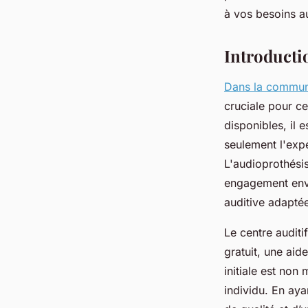
fabienne
•
8 avril 2025
•
5 min de lecture
à vos besoins au
Introducti
Dans la commun
cruciale pour ce
disponibles, il 
seulement l'exp
L'audioprothési
engagement enver
auditive adapté
Le centre auditi
gratuit, une aid
initiale est non
individu. En aya