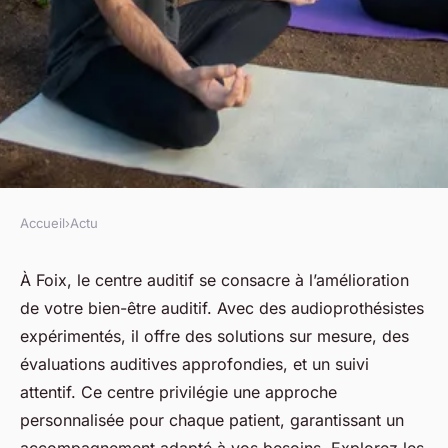
Accueil
›
Actu
ACTU
Découvrez le centre auditif à
À Foix, le centre auditif se consacre à l’amélioration
de votre bien-être auditif. Avec des audioprothésistes
foix pour une écoute optimale
expérimentés, il offre des solutions sur mesure, des
évaluations auditives approfondies, et un suivi
fabienne
•
22 avril 2025
•
7 min de lecture
attentif. Ce centre privilégie une approche
personnalisée pour chaque patient, garantissant un