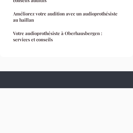
conseils auditifs
Améliorez votre audition avec un audioprothésiste
au haillan
Votre audioprothésiste à Oberhausbergen :
services et conseils
Culture Hopital
Mentions légales
Contact
© 2026 Culture Hopital. Tous droits réservés.