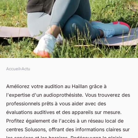
Accueil
›
Actu
ACTU
Améliorez votre audition avec
Améliorez votre audition au Haillan grâce à
l'expertise d'un audioprothésiste. Vous trouverez des
un audioprothésiste au haillan
professionnels prêts à vous aider avec des
évaluations auditives et des appareils sur mesure.
fabienne
•
28 mars 2025
•
6 min de lecture
Profitez également de l'accès à un réseau local de
centres Solusons, offrant des informations claires sur