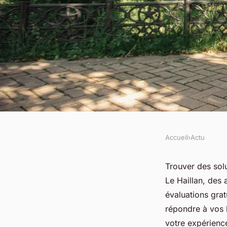
Accueil
›
Actu
ACTU
Découvrez les soluti
Trouver des solu
Le Haillan, des 
un audioprothésiste 
évaluations grat
répondre à vos 
votre expérience