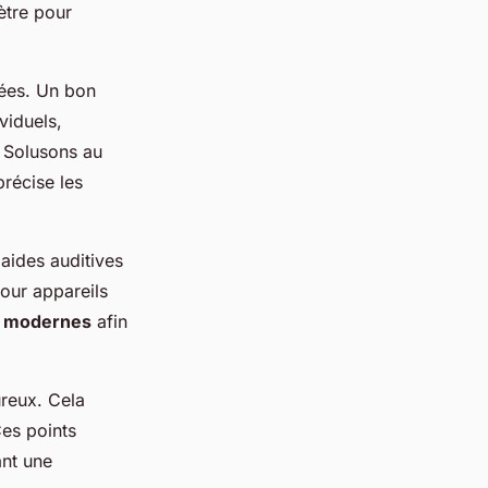
ètre pour
es. Un bon
viduels,
z Solusons au
précise les
 aides auditives
our appareils
es modernes
afin
ureux. Cela
Ces points
ant une