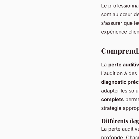
Le professionnal
sont au cœur de 
s'assurer que le
expérience clien
Comprendre
La
perte auditi
l'audition à des
diagnostic pré
adapter les sol
complets
permet
stratégie approp
Différents deg
La perte auditiv
profonde. Chacun