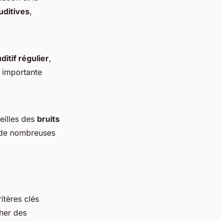
uditives
,
ditif régulier
,
 importante
reilles des
bruits
e de nombreuses
ritères clés
cher des