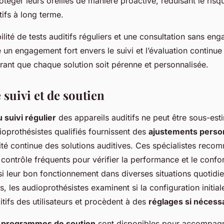
otéger leurs oreilles de manière proactive, réduisant le risq
fs à long terme.
ilité de tests auditifs réguliers et une consultation sans en
un engagement fort envers le suivi et l’évaluation continue 
urant que chaque solution soit pérenne et personnalisée.
 suivi et de soutien
 suivi régulier
des appareils auditifs ne peut être sous-est
ioprothésistes qualifiés fournissent des
ajustements perso
cité continue des solutions auditives. Ces spécialistes rec
ontrôle fréquents pour vérifier la performance et le confor
si leur bon fonctionnement dans diverses situations quotidi
s, les audioprothésistes examinent si la configuration initi
tifs des utilisateurs et procèdent à des
réglages si nécess
s
programmes de soutien
sont disponibles pour accompagn