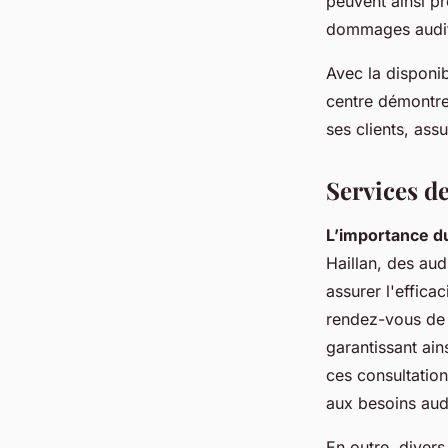
peuvent ainsi pr
dommages auditi
Avec la disponib
centre démontre 
ses clients, ass
Services de
L’importance du
Haillan, des aud
assurer l'effica
rendez-vous de c
garantissant ain
ces consultation
aux besoins audi
En outre, diver