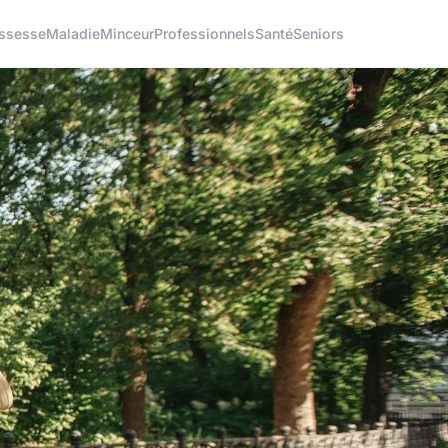
ssesse
Maladie
Minceur
Professionnels
Santé
Seniors