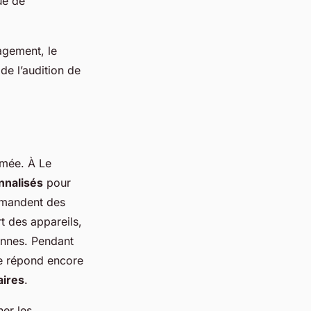
ue de
gagement, le
de l’audition de
imée. À Le
nnalisés
pour
ommandent des
t des appareils,
ennes. Pendant
ale répond encore
aires
.
er les