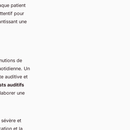
aque patient
ttentif pour
antissant une
inutions de
uotidienne. Un
e auditive et
sts auditifs
élaborer une
 sévère et
ation et la