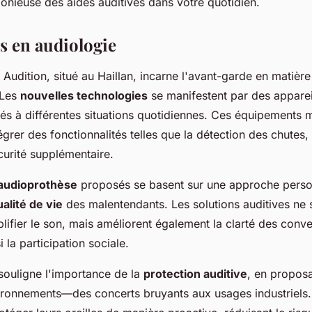
onieuse des aides auditives dans votre quotidien.
s en audiologie
 Audition, situé au Haillan, incarne l'avant-garde en matière
 Les
nouvelles technologies
se manifestent par des appareil
ptés à différentes situations quotidiennes. Ces équipements
grer des fonctionnalités telles que la détection des chutes,
curité supplémentaire.
'audioprothèse
proposés se basent sur une approche person
alité de vie
des malentendants. Les solutions auditives ne s
ifier le son, mais améliorent également la clarté des conve
 la participation sociale.
 souligne l'importance de la
protection auditive
, en proposa
ironnements—des concerts bruyants aux usages industriels. 