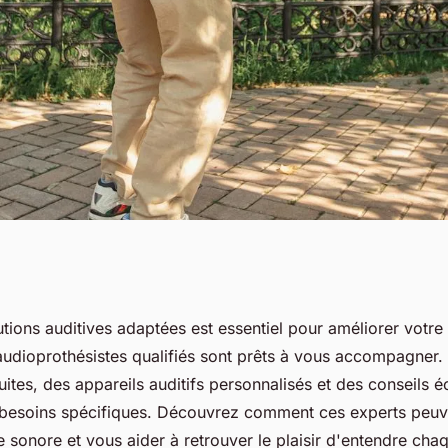
ons auditives avec
tions auditives adaptées est essentiel pour améliorer votre 
audioprothésistes qualifiés sont prêts à vous accompagner. I
à le haillan
uites, des appareils auditifs personnalisés et des conseils é
besoins spécifiques. Découvrez comment ces experts peuv
 sonore et vous aider à retrouver le plaisir d'entendre chaq