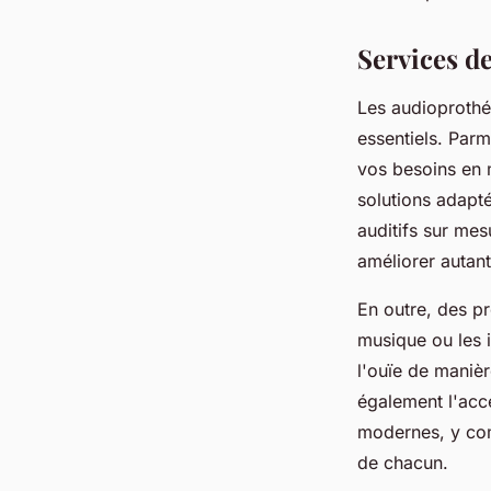
fabienne
•
9 avril 2025
•
7 min de lecture
Services de
Les audioprothé
essentiels. Parm
vos besoins en m
solutions adapté
auditifs sur mes
améliorer autant
En outre, des pr
musique ou les i
l'ouïe de manièr
également l'acce
modernes, y comp
de chacun.