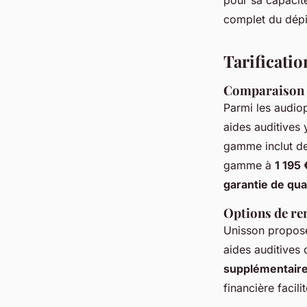
pour sa capacit
complet du dépis
Tarificati
Comparaison d
Parmi les audio
aides auditives
gamme inclut d
gamme à
1 195 
garantie de qua
Options de re
Unisson propos
aides auditives 
supplémentair
financière facili