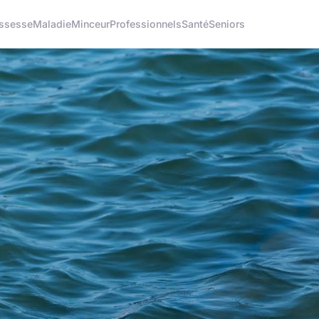
ssesse
Maladie
Minceur
Professionnels
Santé
Seniors