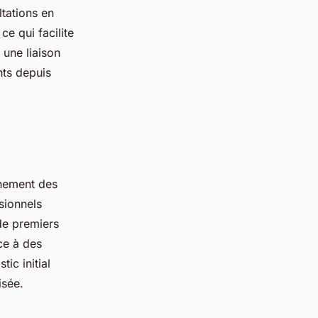
tations en
ce qui facilite
 une liaison
nts depuis
gnement des
sionnels
 de premiers
ce à des
tic initial
isée.