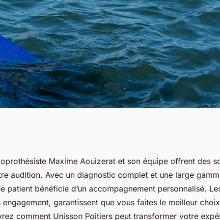
oitiers : votre
dioprothésiste Maxime Aouizerat et son équipe offrent des so
re audition. Avec un diagnostic complet et une large gam
onnes mains
ue patient bénéficie d’un accompagnement personnalisé. Les
s engagement, garantissent que vous faites le meilleur choi
rez comment Unisson Poitiers peut transformer votre expér