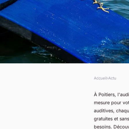
Accueil
›
Actu
ACTU
Audioprothésiste à p
À Poitiers, l'au
mesure pour vot
audition entre de b
auditives, chaq
gratuites et san
besoins. Découv