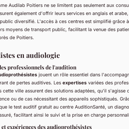
me Audilab Poitiers ne se limitent pas seulement aux consul
ssurent également d'offrir leurs services en anglais et arabe, 
public diversifié. L'accès à ces centres est simplifié grâce à
rs moyens de transport public, facilitant la venue des patie
près de Poitiers.
istes en audiologie
es professionnels de l'audition
udioprothésistes
jouent un rôle essentiel dans l'accompa
rant de pertes auditives. Les
expertises
variées des profes
 cette ville assurent des solutions adaptées, qu'il s'agisse
ience ou de cas nécessitant des appareils sophistiqués. Grâ
s que le test auditif gratuit au centre AuditionSanté, un diagnos
suré, facilitant ainsi le suivi et la prise en charge personnal
 et expériences des audioprothésistes