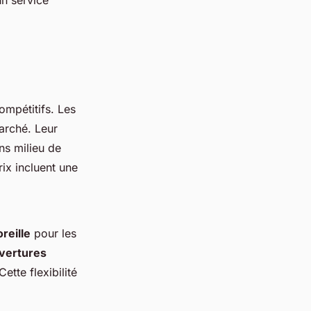
un service
ompétitifs. Les
arché. Leur
ns milieu de
rix incluent une
reille
pour les
vertures
ette flexibilité