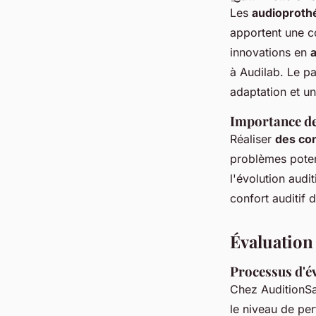
Les
audioproth
apportent une c
innovations en
a
à Audilab. Le pa
adaptation et un
Importance de
Réaliser
des con
problèmes potent
l'évolution audi
confort auditif 
Évaluation 
Processus d'év
Chez AuditionS
le niveau de pe