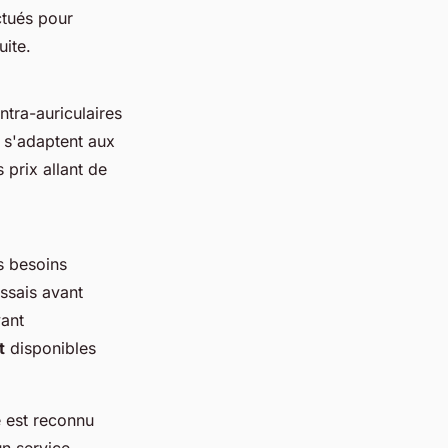
ctués pour
uite.
tra-auriculaires
s'adaptent aux
prix allant de
s besoins
essais avant
ant
t
disponibles
é est reconnu