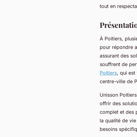
fabienne
•
28 mars 2025
•
5 min de lecture
tout en respecta
Présentatio
À Poitiers, plus
pour répondre a
assurant des so
souffrent de pe
Poitiers
, qui es
centre-ville de P
Unisson Poitier
offrir des solut
complet et des p
la qualité de vie
besoins spécifi