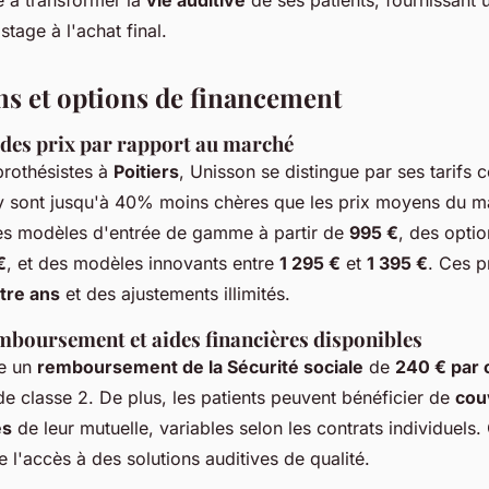
é à transformer la
vie auditive
de ses patients, fournissant 
tage à l'achat final.
ons et options de financement
es prix par rapport au marché
prothésistes à
Poitiers
, Unisson se distingue par ses tarifs c
 y sont jusqu'à 40% moins chères que les prix moyens du m
es modèles d'entrée de gamme à partir de
995 €
, des optio
€
, et des modèles innovants entre
1 295 €
et
1 395 €
. Ces p
tre ans
et des ajustements illimités.
mboursement et aides financières disponibles
e un
remboursement de la Sécurité sociale
de
240 € par o
de classe 2. De plus, les patients peuvent bénéficier de
cou
es
de leur mutuelle, variables selon les contrats individuels. C
te l'accès à des solutions auditives de qualité.