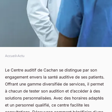
Accueil
›
Actu
ACTU
Découvrez le centre auditif de
Le Centre auditif de Cachan se distingue par son
engagement envers la santé auditive de ses patients.
cachan : services et horaires
Offrant une gamme diversifiée de services, il permet
à chacun de tester son audition et d’accéder à des
fabienne
•
28 mars 2025
•
7 min de lecture
solutions personnalisées. Avec des horaires adaptés
et un personnel qualifié, ce centre facilite les