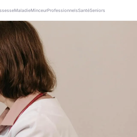
ssesse
Maladie
Minceur
Professionnels
Santé
Seniors