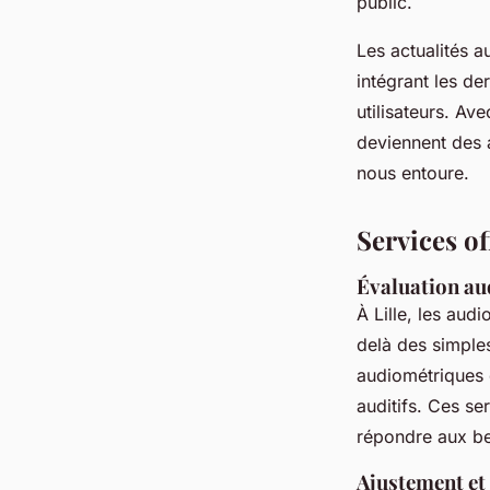
public.
Les actualités a
intégrant les de
utilisateurs. Ave
deviennent des 
nous entoure.
Services of
Évaluation au
À Lille, les aud
delà des simple
audiométriques d
auditifs. Ces se
répondre aux be
Ajustement et 