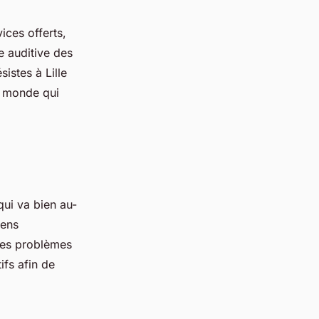
ices offerts,
e auditive des
sistes à Lille
e monde qui
ui va bien au-
mens
 des problèmes
ifs afin de