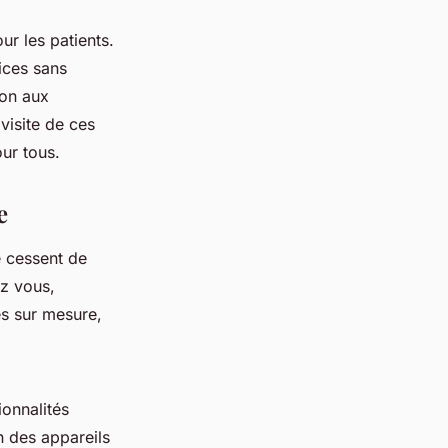
ur les patients.
vices sans
ion aux
visite de ces
our tous.
e
e cessent de
ez vous,
s sur mesure,
ionnalités
n des appareils