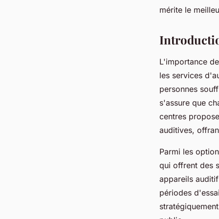
fabienne
•
25 mars 2025
•
5 min de lecture
mérite le meilleu
Introducti
L'importance de
les services d'a
personnes souffr
s'assure que ch
centres propose
auditives, offran
Parmi les option
qui offrent des 
appareils auditi
périodes d'essai
stratégiquement