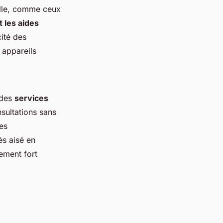
ille, comme ceux
 les aides
cité des
 appareils
 des
services
nsultations sans
es
ès aisé en
gement fort