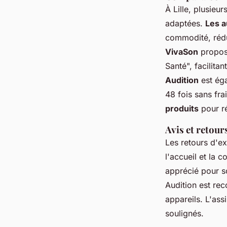
À Lille, plusieu
adaptées.
Les a
commodité, rédu
VivaSon
propose
Santé", facilit
Audition
est éga
48 fois sans fr
produits
pour ré
Avis et retour
Les retours d'ex
l'accueil et la
apprécié pour s
Audition est re
appareils. L'as
soulignés.