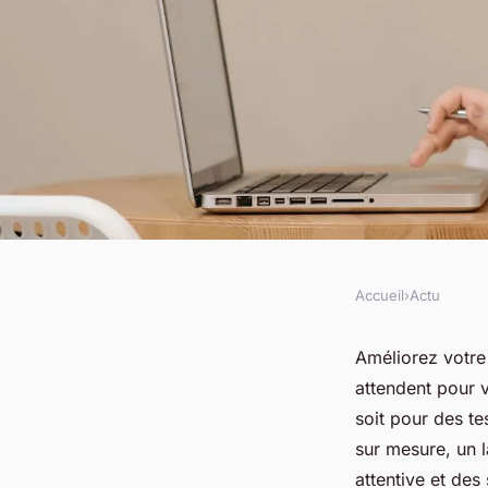
Accueil
›
Actu
ACTU
Audioprothésiste à li
Améliorez votre
attendent pour 
votre audition dès a
soit pour des tes
sur mesure, un 
attentive et des