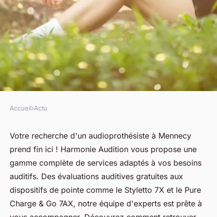
Accueil
›
Actu
ACTU
Votre audioprothésiste à
Votre recherche d'un audioprothésiste à Mennecy
prend fin ici ! Harmonie Audition vous propose une
mennecy : découvrez nos
gamme complète de services adaptés à vos besoins
services !
auditifs. Des évaluations auditives gratuites aux
dispositifs de pointe comme le Styletto 7X et le Pure
fabienne
•
9 avril 2025
•
6 min de lecture
Charge & Go 7AX, notre équipe d'experts est prête à