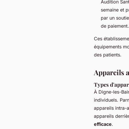
Audition San
semaine et pr
par un soutie
de paiement.
Ces établisseme
équipements mode
des patients.
Appareils a
Types d'appar
À Digne-les-Bai
individuels. Pa
appareils intra-a
appareils derriè
efficace
.