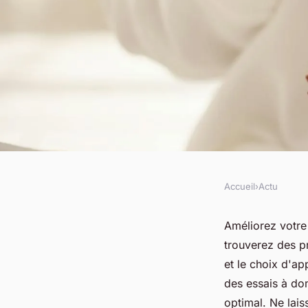
Accueil
›
Actu
ACTU
Améliorez votre aud
Améliorez votre 
trouverez des p
audioprothésiste à 
et le choix d'ap
des essais à dom
optimal. Ne lais