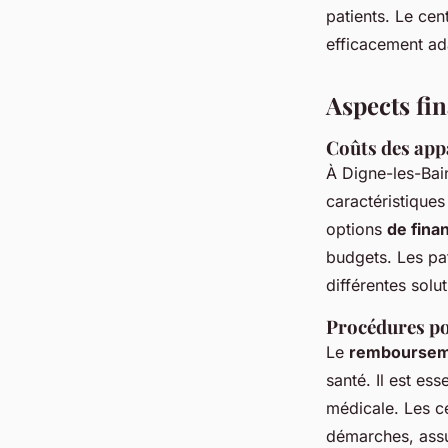
patients. Le cen
efficacement ada
Aspects fi
Coûts des appa
À Digne-les-Bai
caractéristique
options
de fin
budgets. Les pa
différentes solu
Procédures p
Le
rembourseme
santé. Il est es
médicale. Les ce
démarches, assu