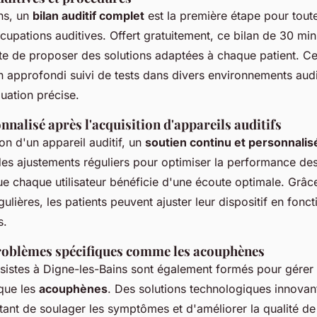
ns, un
bilan auditif complet
est la première étape pour tout
cupations auditives. Offert gratuitement, ce bilan de 30 mi
ste de proposer des solutions adaptées à chaque patient. C
n approfondi suivi de tests dans divers environnements audi
uation précise.
nalisé après l'acquisition d'appareils auditifs
ion d'un appareil auditif, un
soutien continu et personnalis
des ajustements réguliers pour optimiser la performance des
ue chaque utilisateur bénéficie d'une écoute optimale. Grâc
gulières, les patients peuvent ajuster leur dispositif en fonct
s.
roblèmes spécifiques comme les acouphènes
sistes à Digne-les-Bains sont également formés pour gére
que les
acouphènes
. Des solutions technologiques innovan
tant de soulager les symptômes et d'améliorer la qualité de