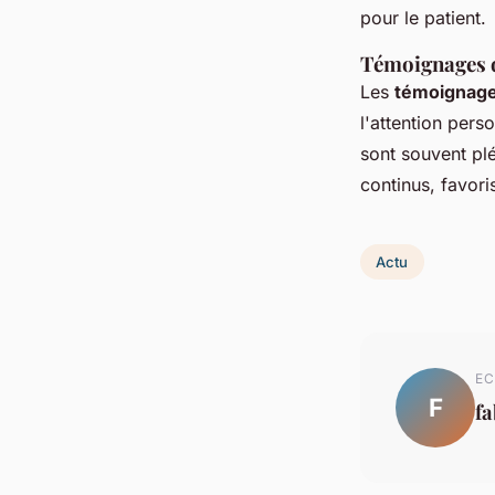
pour le patient.
Témoignages de
Les
témoignag
l'attention pers
sont souvent plé
continus, favori
Actu
EC
F
f