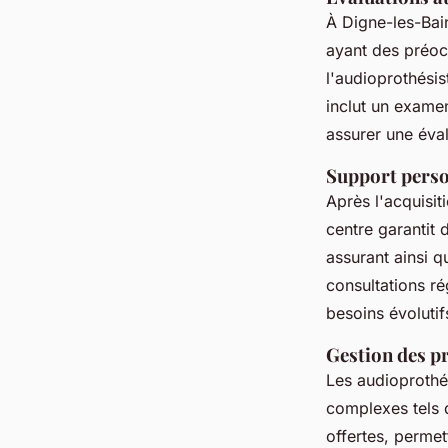
À Digne-les-Bai
ayant des préoc
l'audioprothési
inclut un exame
assurer une éval
Support person
Après l'acquisit
centre garantit 
assurant ainsi q
consultations ré
besoins évolutif
Gestion des p
Les audioprothé
complexes tels 
offertes, permet