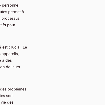
e personne
nutes permet à
e processus
tifs pour
é
est crucial. Le
 appareils,
e à des
ion de leurs
r des problèmes
tes sont
 vie des