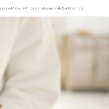
ssesse
Maladie
Minceur
Professionnels
Santé
Seniors