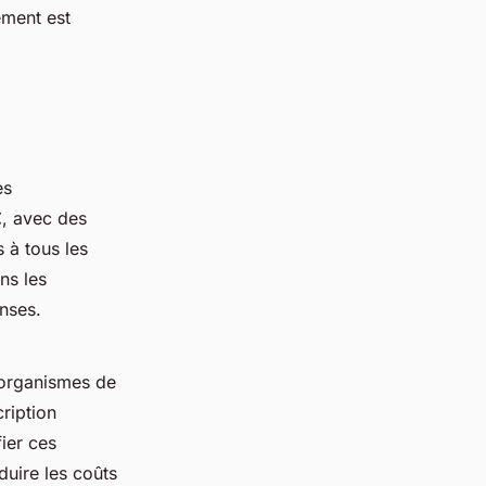
ement est
es
€
, avec des
 à tous les
ns les
enses.
 organismes de
cription
fier ces
duire les coûts