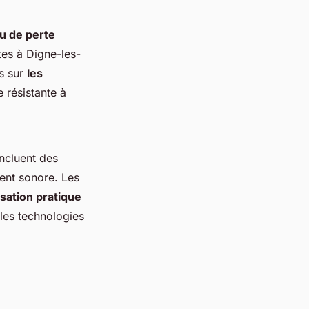
u de perte
tes à Digne-les-
ls sur
les
e résistante à
ncluent des
ent sonore. Les
lisation pratique
 les technologies