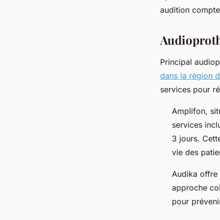
fabienne
•
22 avril 2025
•
4 min de lecture
audition compte
Audioproth
Principal audiop
dans la région 
services pour r
Amplifon, sit
services incl
3 jours. Cet
vie des patie
Audika offre
approche coh
pour prévenir