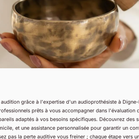
ition avec un
audition grâce à l'expertise d'un audioprothésiste à Digne-
rofessionnels prêts à vous accompagner dans l'évaluation d
digne-les-bains
pareils adaptés à vos besoins spécifiques. Découvrez des s
icile, et une assistance personnalisée pour garantir un conf
sez pas la perte auditive vous freiner ; chaque étape vers u