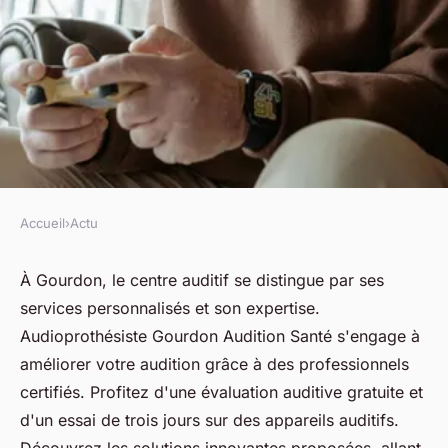
Accueil
›
Actu
ACTU
Découvrez le centre auditif à
À Gourdon, le centre auditif se distingue par ses
services personnalisés et son expertise.
gourdon : services et conseils
Audioprothésiste Gourdon Audition Santé s'engage à
améliorer votre audition grâce à des professionnels
fabienne
•
22 avril 2025
•
5 min de lecture
certifiés. Profitez d'une évaluation auditive gratuite et
d'un essai de trois jours sur des appareils auditifs.