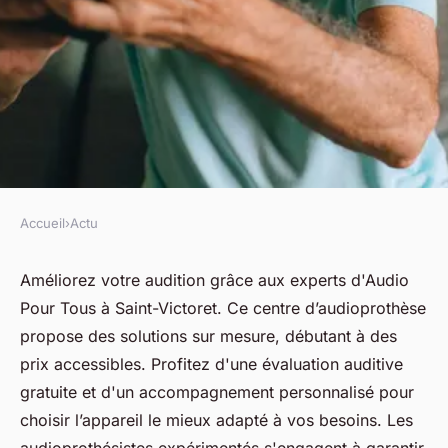
Accueil
›
Actu
ACTU
Améliorez votre audition chez
Améliorez votre audition grâce aux experts d'Audio
Pour Tous à Saint-Victoret. Ce centre d’audioprothèse
votre audioprothésiste à saint-
propose des solutions sur mesure, débutant à des
victoret
prix accessibles. Profitez d'une évaluation auditive
gratuite et d'un accompagnement personnalisé pour
fabienne
•
9 avril 2025
•
6 min de lecture
choisir l’appareil le mieux adapté à vos besoins. Les