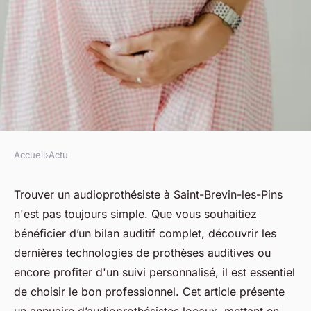
Accueil
›
Actu
ACTU
Trouvez l'audioprothésiste
Trouver un audioprothésiste à Saint-Brevin-les-Pins
n'est pas toujours simple. Que vous souhaitiez
idéal à saint-brevin-les-pins
bénéficier d’un bilan auditif complet, découvrir les
dernières technologies de prothèses auditives ou
fabienne
•
9 avril 2025
•
7 min de lecture
encore profiter d'un suivi personnalisé, il est essentiel
de choisir le bon professionnel. Cet article présente