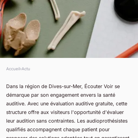
Accueil
›
Actu
ACTU
Votre solution auditive près de
Dans la région de Dives-sur-Mer, Écouter Voir se
démarque par son engagement envers la santé
Dives-sur-Mer : un essai
auditive. Avec une évaluation auditive gratuite, cette
gratuit !
structure offre aux visiteurs l'opportunité d'évaluer
leur audition sans contraintes. Les audioprothésistes
fabienne
•
9 avril 2025
•
5 min de lecture
qualifiés accompagnent chaque patient pour