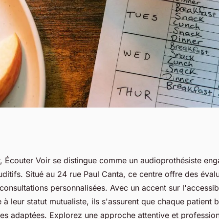
othésiste à dives-
, Écouter Voir se distingue comme un audioprothésiste en
ditifs. Situé au 24 rue Paul Canta, ce centre offre des éval
soins auditifs
 consultations personnalisées. Avec un accent sur l'accessibi
 à leur statut mutualiste, ils s'assurent que chaque patient 
ves adaptées. Explorez une approche attentive et professio