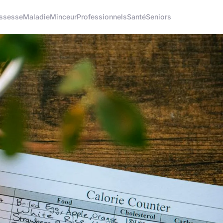
ssesse
Maladie
Minceur
Professionnels
Santé
Seniors