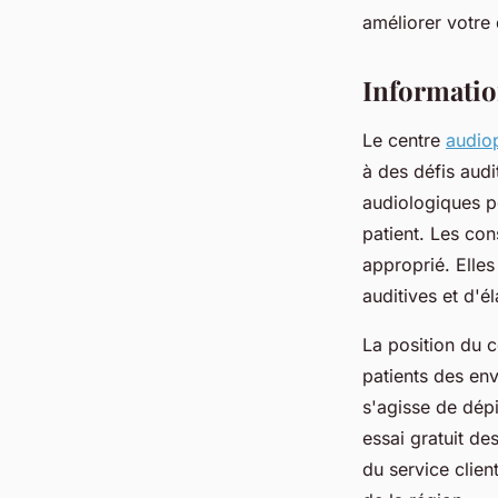
fabienne
•
8 avril 2025
•
7 min de lecture
améliorer votre 
Informatio
Le centre
audiop
à des défis audi
audiologiques pe
patient. Les con
approprié. Elle
auditives et d'é
La position du c
patients des env
s'agisse de dépi
essai gratuit de
du service clie