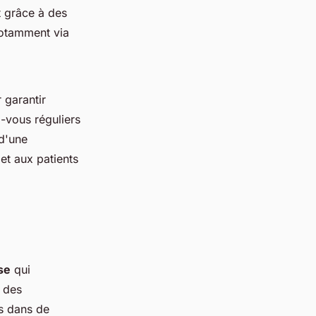
t grâce à des
 notamment via
 garantir
z-vous réguliers
 d'une
et aux patients
se
qui
, des
es dans de