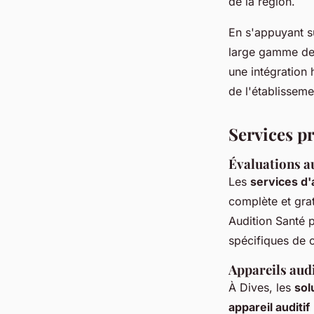
de la région.
En s'appuyant su
large gamme de s
une intégration
de l'établisseme
Services p
Évaluations au
Les
services d
complète et grat
Audition Santé p
spécifiques de c
Appareils aud
À Dives, les
sol
appareil auditif