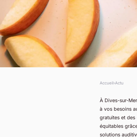
Accueil
›
Actu
ACTU
Découvrez l'audiopr
À Dives-sur-Mer
à vos besoins au
sur-mer pour vos be
gratuites et des
équitables grâce
solutions auditi