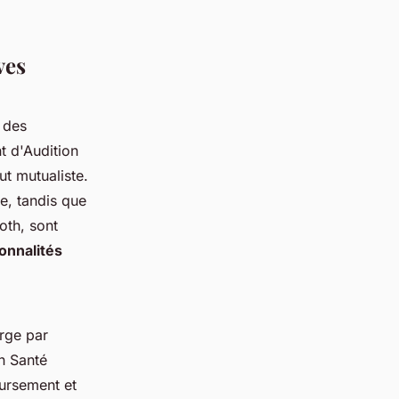
ves
 des
t d'Audition
ut mutualiste.
e, tandis que
oth, sont
onnalités
rge par
on Santé
oursement et