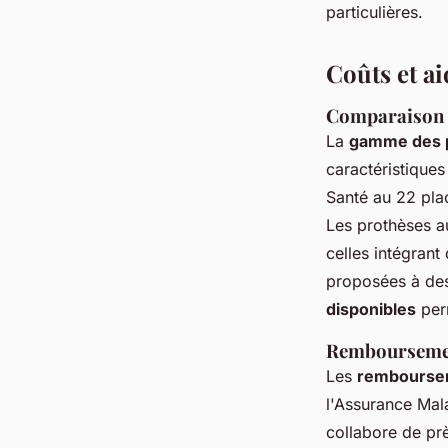
particulières.
Coûts et ai
Comparaison d
La
gamme des p
caractéristique
Santé au 22 plac
Les prothèses a
celles intégrant
proposées à des
disponibles
perm
Remboursement
Les
remboursem
l'Assurance Mala
collabore de pr