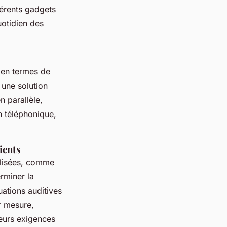
férents gadgets
uotidien des
e en termes de
 une solution
en parallèle,
n téléphonique,
ients
alisées, comme
rminer la
uations auditives
r mesure,
leurs exigences