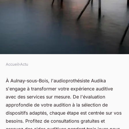
Accueil
›
Actu
ACTU
Audioprothésiste à aulnay-
À Aulnay-sous-Bois, l'audioprothésiste Audika
s'engage à transformer votre expérience auditive
sous-bois : services sur
avec des services sur mesure. De l'évaluation
mesure pour votre audition
approfondie de votre audition à la sélection de
dispositifs adaptés, chaque étape est centrée sur vos
fabienne
•
22 avril 2025
•
7 min de lecture
besoins. Profitez de consultations gratuites et