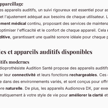
appareillage
s appareils auditifs, un suivi rigoureux est essentiel pour a
t l'ajustement adéquat aux besoins de chaque utilisateur. 
ment médical
continu, proposant des services de mainten
optimiser l'efficacité et le confort de chaque appareil. Cela
ditive
, garantissant une qualité sonore idéale pour chaque p
s et appareils auditifs disponibles
itifs modernes
dioprothésiste Audition Santé propose des appareils auditi
ar leur
connectivité
et leurs fonctions
rechargeables
. Ces 
ute dans des environnements variés, et sont conçus pour offr
ore
naturelle
. De plus, les appareils Audionova DX, par ex
matiquement à votre style de vie pour
améliorer la clarté
et