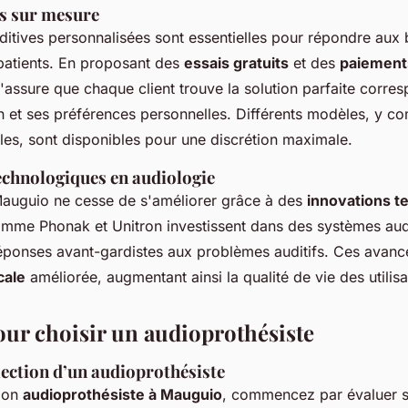
es sur mesure
ditives personnalisées sont essentielles pour répondre aux
 patients. En proposant des
essais gratuits
et des
paiements
'assure que chaque client trouve la solution parfaite corre
n et ses préférences personnelles. Différents modèles, y co
bles, sont disponibles pour une discrétion maximale.
echnologiques en audiologie
Mauguio ne cesse de s'améliorer grâce à des
innovations t
me Phonak et Unitron investissent dans des systèmes audi
éponses avant-gardistes aux problèmes auditifs. Ces avanc
ocale
améliorée, augmentant ainsi la qualité de vie des utilisa
our choisir un audioprothésiste
lection d’un audioprothésiste
 bon
audioprothésiste à Mauguio
, commencez par évaluer 