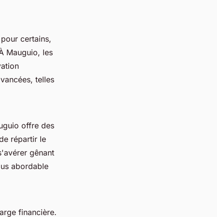
 pour certains,
 À Mauguio, les
vation
vancées, telles
uguio offre des
e répartir le
s'avérer gênant
plus abordable
arge financière.