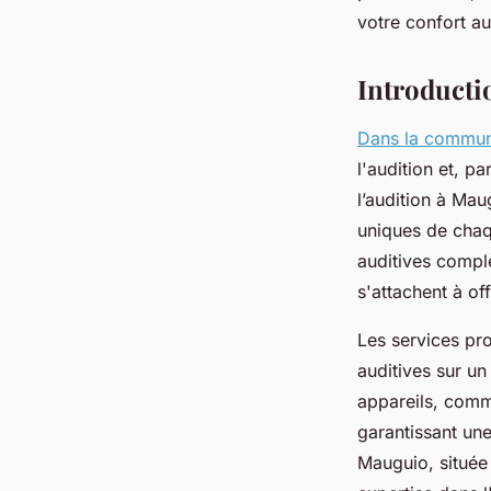
fabienne
•
8 avril 2025
•
5 min de lecture
votre confort aud
Introducti
Dans la commu
l'audition et, p
l’audition à Ma
uniques de chaqu
auditives complè
s'attachent à of
Les services pro
auditives sur un
appareils, comm
garantissant une
Mauguio, située