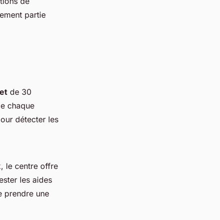
tions de
lement partie
et
de 30
 de chaque
our détecter les
, le centre offre
ester les aides
de prendre une