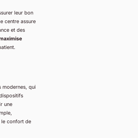
ssurer leur bon
Le centre assure
ance et des
maximise
atient.
fs modernes, qui
dispositifs
ir une
emple,
 le confort de