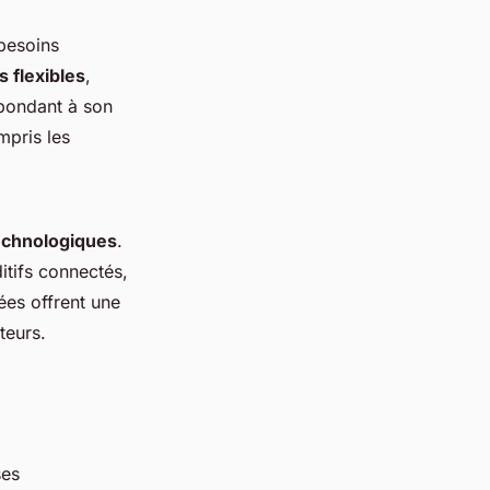
 besoins
 flexibles
,
spondant à son
mpris les
echnologiques
.
tifs connectés,
ées offrent une
teurs.
ses