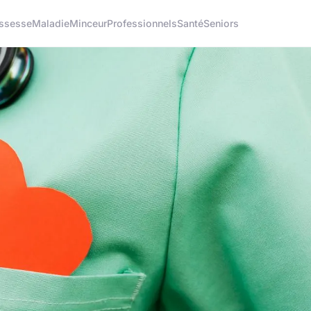
ssesse
Maladie
Minceur
Professionnels
Santé
Seniors