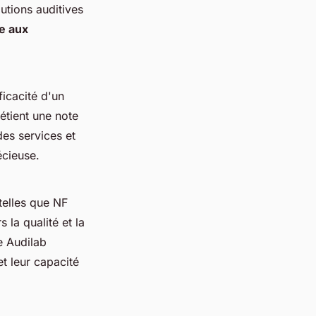
utions auditives
e aux
ficacité d'un
étient une note
des services et
écieuse.
 telles que NF
la qualité et la
e Audilab
t leur capacité