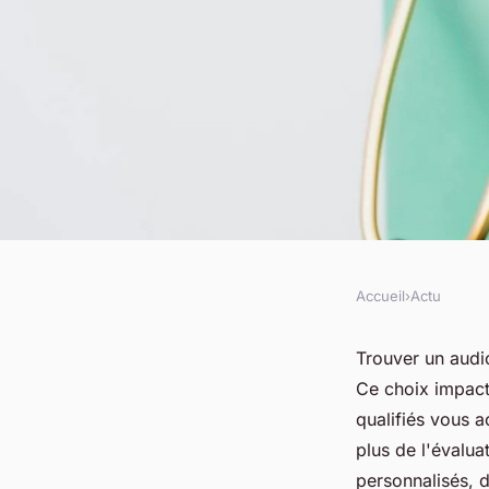
Accueil
›
Actu
ACTU
Audioprothésiste à 
Trouver un audi
Ce choix impacte
solutions auditives
qualifiés vous 
plus de l'évalua
personnalisés, d