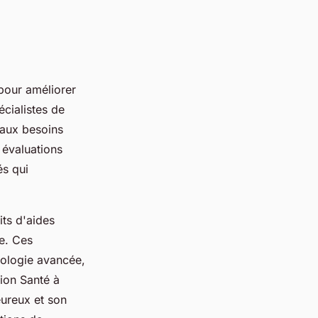
 pour améliorer
écialistes de
 aux besoins
 évaluations
és qui
its d'aides
re. Ces
nologie avancée,
tion Santé à
eureux et son