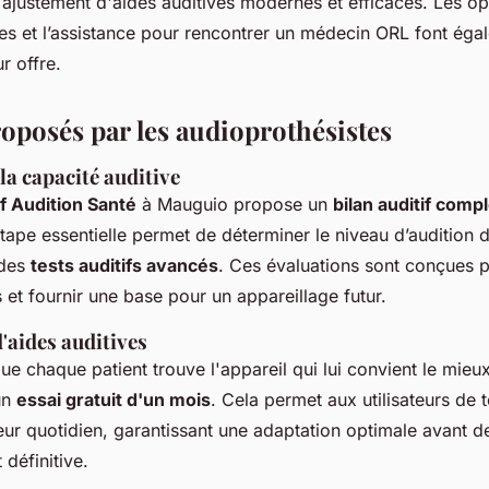
'ajustement d'aides auditives modernes et efficaces. Les op
es et l’assistance pour rencontrer un médecin ORL font éga
r offre.
roposés par les audioprothésistes
la capacité auditive
if Audition Santé
à Mauguio propose un
bilan auditif compl
tape essentielle permet de déterminer le niveau d’audition
 des
tests auditifs avancés
. Ces évaluations sont conçues p
 et fournir une base pour un appareillage futur.
d'aides auditives
ue chaque patient trouve l'appareil qui lui convient le mieux
'un
essai gratuit d'un mois
. Cela permet aux utilisateurs de t
eur quotidien, garantissant une adaptation optimale avant 
 définitive.