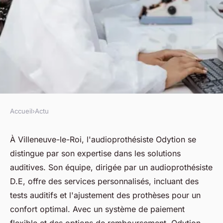
Accueil
›
Actu
ACTU
Audioprothésiste à villeneuve-
À Villeneuve-le-Roi, l'audioprothésiste Odytion se
distingue par son expertise dans les solutions
le-roi : vos solutions auditives
auditives. Son équipe, dirigée par un audioprothésiste
D.E, offre des services personnalisés, incluant des
fabienne
•
8 avril 2025
•
6 min de lecture
tests auditifs et l'ajustement des prothèses pour un
confort optimal. Avec un système de paiement