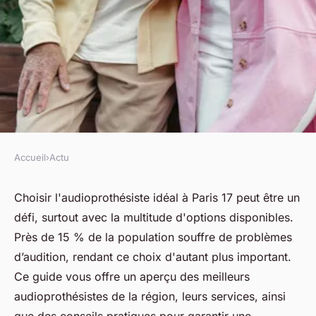
Accueil
›
Actu
ACTU
Trouver l'audioprothésiste
Choisir l'audioprothésiste idéal à Paris 17 peut être un
défi, surtout avec la multitude d'options disponibles.
idéal à paris 17 pour vous
Près de 15 % de la population souffre de problèmes
d’audition, rendant ce choix d'autant plus important.
fabienne
•
25 mars 2025
•
4 min de lecture
Ce guide vous offre un aperçu des meilleurs
audioprothésistes de la région, leurs services, ainsi