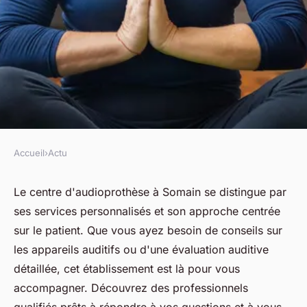
Accueil
›
Actu
ACTU
Découvrez le centre
Le centre d'audioprothèse à Somain se distingue par
ses services personnalisés et son approche centrée
d'audioprothèse à somain :
sur le patient. Que vous ayez besoin de conseils sur
services et conseils
les appareils auditifs ou d'une évaluation auditive
détaillée, cet établissement est là pour vous
fabienne
•
25 mars 2025
•
4 min de lecture
accompagner. Découvrez des professionnels