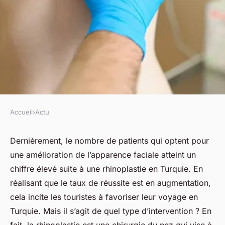
Accueil
›
Actu
ACTU
Est-il avantageux de procéder
Dernièrement, le nombre de patients qui optent pour
une amélioration de l’apparence faciale atteint un
à une rhinoplastie en Turquie
chiffre élevé suite à une rhinoplastie en Turquie. En
?
réalisant que le taux de réussite est en augmentation,
cela incite les touristes à favoriser leur voyage en
fabienne
•
17 novembre 2023
•
3 min de lecture
Turquie. Mais il s’agit de quel type d’intervention ? En