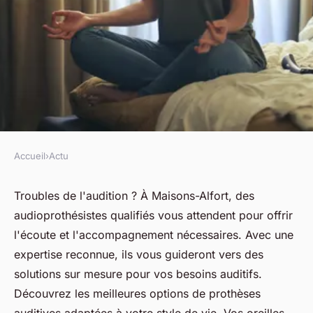
Accueil
›
Actu
ACTU
Audioprothésiste à maisons-
Troubles de l'audition ? À Maisons-Alfort, des
audioprothésistes qualifiés vous attendent pour offrir
alfort : vos oreilles méritent le
l'écoute et l'accompagnement nécessaires. Avec une
meilleur
expertise reconnue, ils vous guideront vers des
solutions sur mesure pour vos besoins auditifs.
fabienne
•
25 mars 2025
•
4 min de lecture
Découvrez les meilleures options de prothèses